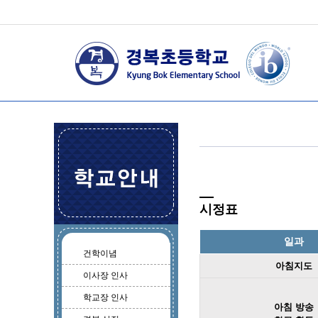
시정표
일과
건학이념
아침지도
이사장 인사
학교장 인사
아침 방송