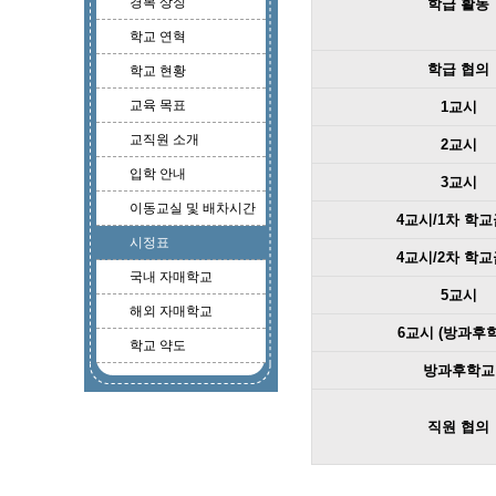
경복 상징
학급 활동
학교 연혁
학급 협의
학교 현황
교육 목표
1교시
교직원 소개
2교시
입학 안내
3교시
이동교실 및 배차시간
4교시/1차 학
시정표
4교시/2차 학
국내 자매학교
5교시
해외 자매학교
6교시 (방과후
학교 약도
방과후학교
직원 협의