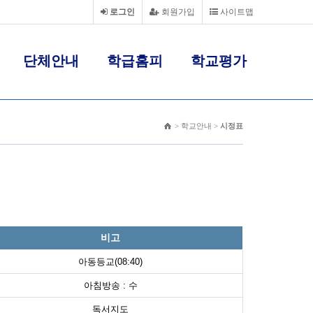
로그인
회원가입
사이트맵
단체안내
학급홈피
학교평가
> 학교안내 >
시정표
비고
아동등교(08:40)
아침방송 : 수
독서지도