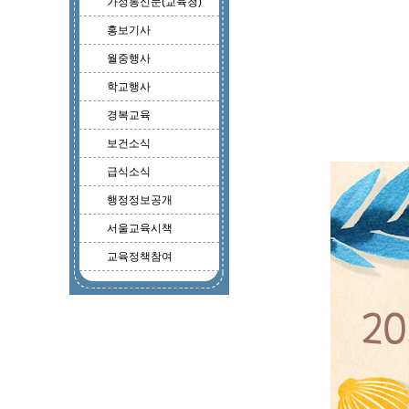
가정통신문(교육청)
홍보기사
월중행사
학교행사
경복교육
보건소식
급식소식
행정정보공개
서울교육시책
교육정책참여