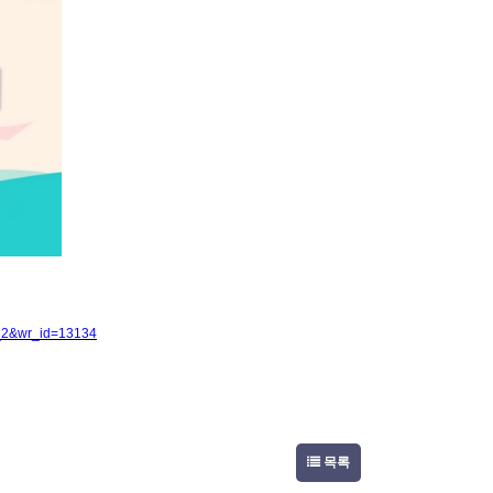
0분 하교
3_2&wr_id=13134
목록