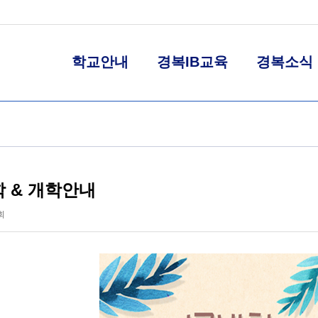
학교안내
경복IB교육
경복소식
학 & 개학안내
회